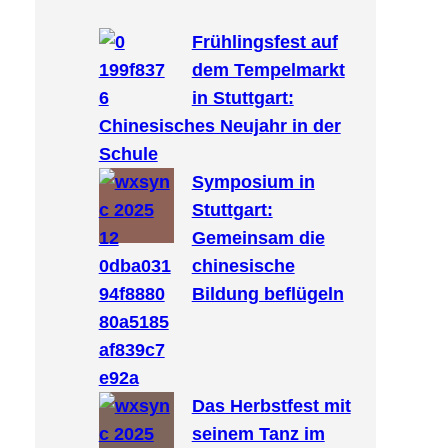
c
h
Frühlingsfest auf
dem Tempelmarkt
in Stuttgart:
Chinesisches Neujahr in der
Schule
Symposium in
Stuttgart:
Gemeinsam die
chinesische
Bildung beflügeln
Das Herbstfest mit
seinem Tanz im