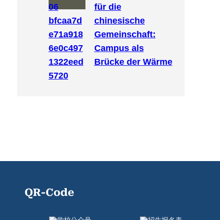
für die
chinesische
Gemeinschaft:
Campus als
Brücke der Wärme
QR-Code