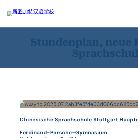
Zum
Inhalt
springen
Stundenplan, neue 
Sprachschule
Chinesische Sprachschule Stuttgart Haupt
Ferdinand-Porsche-Gymnasium