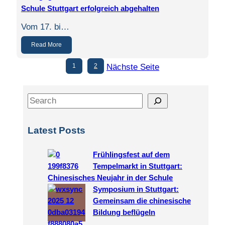
Schule Stuttgart erfolgreich abgehalten
Vom 17. bi…
Read More
1
2
Nächste Seite
S
e
a
Latest Posts
r
c
Frühlingsfest auf dem
h
Tempelmarkt in Stuttgart:
Chinesisches Neujahr in der Schule
Symposium in Stuttgart:
Gemeinsam die chinesische
Bildung beflügeln