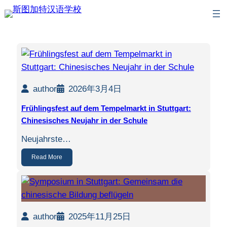
Zum
Inhalt
springen
author
2026年3月4日
Frühlingsfest auf dem Tempelmarkt in Stuttgart:
Chinesisches Neujahr in der Schule
Neujahrste…
Read More
author
2025年11月25日