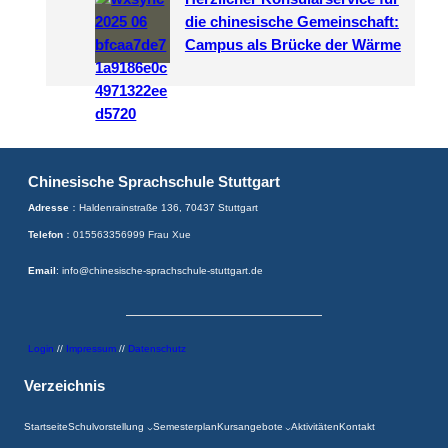
die chinesische Gemeinschaft:
Campus als Brücke der Wärme
Chinesische Sprachschule Stuttgart
Adresse
：Haldenrainstraße 136, 70437 Stuttgart
Telefon
：015563356999 Frau Xue
Email
: info@chinesische-sprachschule-stuttgart.de
Login
//
Impressum
//
Datenschutz
Verzeichnis
Startseite
Schulvorstellung
Semesterplan
Kursangebote
Aktivitäten
Kontakt