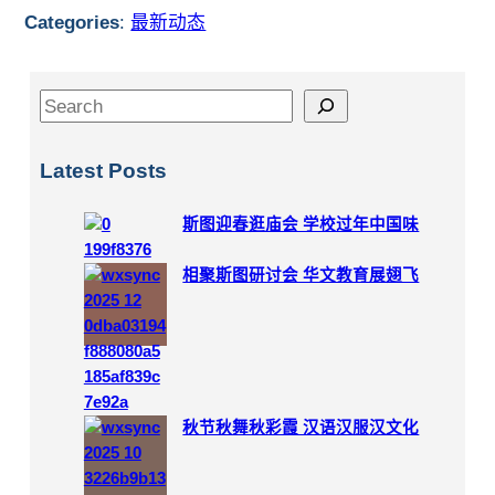
Categories
:
最新动态
S
e
a
Latest Posts
r
c
斯图迎春逛庙会 学校过年中国味
h
相聚斯图研讨会 华文教育展翅飞
秋节秋舞秋彩霞 汉语汉服汉文化