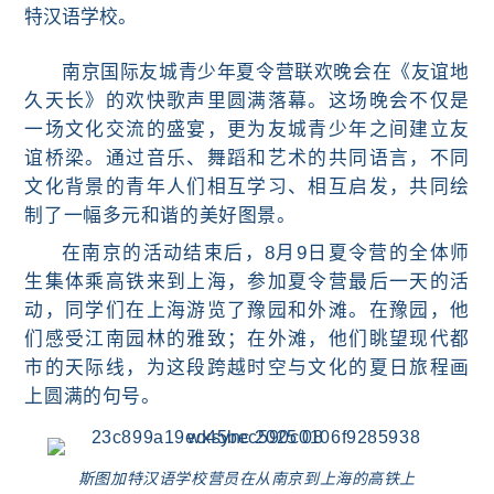
特汉语学校。
南京国际友城青少年夏令营联欢晚会在《友谊地
久天长》的欢快歌声里圆满落幕。这场晚会不仅是
一场文化交流的盛宴，更为友城青少年之间建立友
谊桥梁。通过音乐、舞蹈和艺术的共同语言，不同
文化背景的青年人们相互学习、相互启发，共同绘
制了一幅多元和谐的美好图景。
在南京的活动结束后，8月9日夏令营的全体师
生集体乘高铁来到上海，参加夏令营最后一天的活
动，同
学们在
上海
游览了豫园和外滩。在豫园，他
们感受江南园林的雅致；在外滩，他们眺望现代都
市的天际线，为这段跨越时空与文化的夏日旅程画
上圆满的句号。
斯图加特汉语学校营员在从南京到上海的高铁上