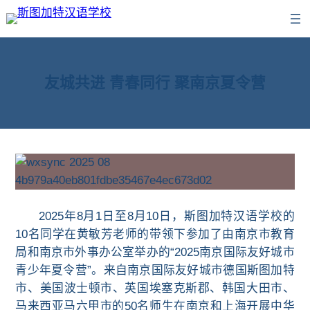
跳
至
内
容
友城共进 青春同行 聚南京夏令营
2025年8月1日至8月10日，
斯图加特汉语学校的
10名同学在黄敏芳老师的带领下参加了由南京市教育
局和
南京市外事办公室
举办的
“2025南京国际友好城市
青少年夏令营”。
来自南京国际友好城市德国斯图加特
市、
美国波士顿市、
英国埃塞克斯郡、韩国大田市、
马来西亚马六甲市的50名师生在
南京和上海开展中华