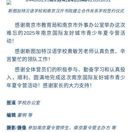
斯图加特汉语学校和南京汉开书院建立合作关系学校签约仪式
感谢
南京市教育局和
南京市外事办公室
举办这次
难忘的
2025
年南京国际友好城市青少年夏令营
活
动！
感谢斯图加特汉语学校黄敏芳老师认真负责、辛
苦繁忙的领队工作！
感谢全体营员们的积极参与、勤奋学习和认真投
入，顺利、圆满地完成这次
南京国际友好城市青少
年夏令营
活动！
感谢家长的大力支持！
报道
学
校办公室
编辑
董明 等
摄影/摄像
参加
南京夏令营师生
、南京夏令营主办方
等