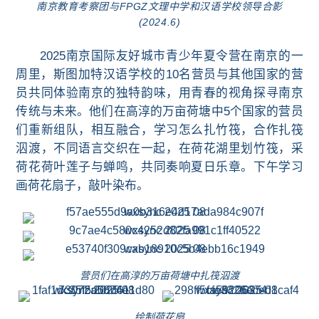
南京教育考察团与FPGZ文理中学和汉语学校领导合影
(2024.6)
2025南京国际友好城市青少年夏令营
在南京的一
周里，
斯图加特汉语学校的10名营员与其他国家的营
员共同
体验南京的独特韵味，用青春的视角探寻南京
传统与未来。他们在高淳的万亩荷塘中
5个国家的营员
们重新组队，相互融合，
学习怎么扎竹筏，
合作扎筏
泅渡，不同语言交织在一起，
在荷花湖里划竹筏，采
荷花荷叶莲子
与蝉鸣，共同奏响夏日乐章。
下午学习
画荷花扇子，敲叶染布。
营员们在高淳的万亩荷塘中扎筏泅渡
绘制荷花扇