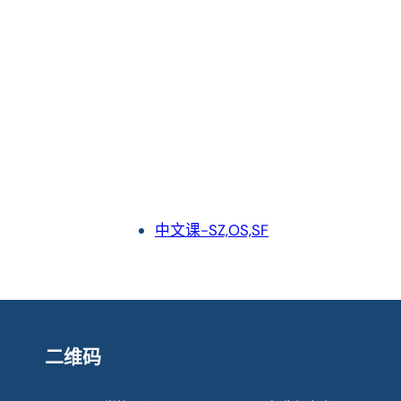
中文课-SZ,OS,SF
二维码