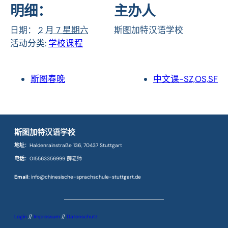
明细：
主办人
日期：
2 月 7 星期六
斯图加特汉语学校
活动分类:
学校课程
斯图春晚
中文课-SZ,OS,SF
斯图加特汉语学校
地址
：Haldenrainstraße 136, 70437 Stuttgart
电话
：015563356999 薛老师
Email
: info@chinesische-sprachschule-stuttgart.de
Login
//
Impressum
//
Datenschutz