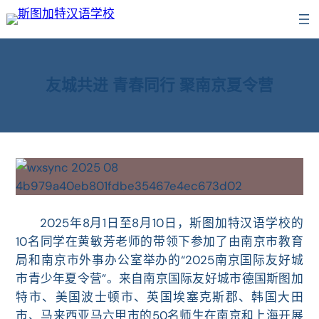
跳
至
内
容
友城共进 青春同行 聚南京夏令营
2025年8月1日至8月10日，
斯图加特汉语学校的
10名同学在黄敏芳老师的带领下参加了由南京市教育
局和
南京市外事办公室
举办的
“2025南京国际友好城
市青少年夏令营”。
来自南京国际友好城市德国斯图加
特市、
美国波士顿市、
英国埃塞克斯郡、韩国大田
市、马来西亚马六甲市的50名师生在
南京和上海开展