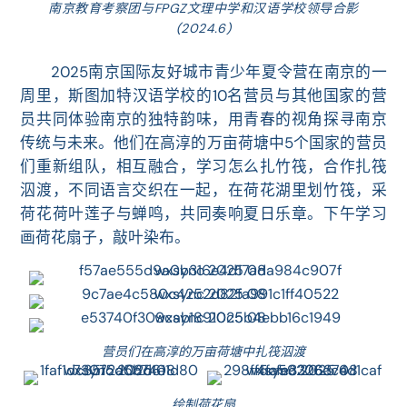
南京教育考察团与FPGZ文理中学和汉语学校领导合影
(2024.6)
2025南京国际友好城市青少年夏令营
在南京的一
周里，
斯图加特汉语学校的10名营员与其他国家的营
员共同
体验南京的独特韵味，用青春的视角探寻南京
传统与未来。他们在高淳的万亩荷塘中
5个国家的营员
们重新组队，相互融合，
学习怎么扎竹筏，
合作扎筏
泅渡，不同语言交织在一起，
在荷花湖里划竹筏，采
荷花荷叶莲子
与蝉鸣，共同奏响夏日乐章。
下午学习
画荷花扇子，敲叶染布。
营员们在高淳的万亩荷塘中扎筏泅渡
绘制荷花扇