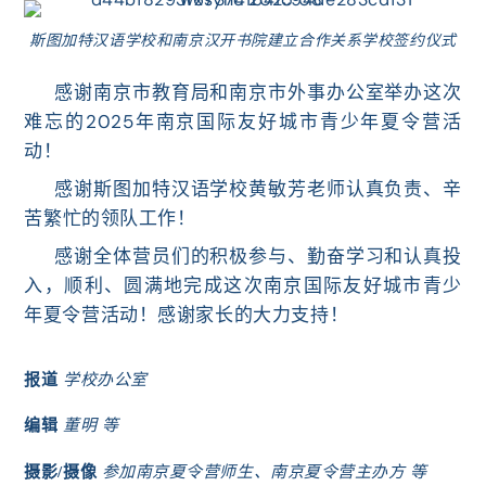
斯图加特汉语学校和南京汉开书院建立合作关系学校签约仪式
感谢
南京市教育局和
南京市外事办公室
举办这次
难忘的
2025
活
年南京国际友好城市青少年夏令营
动！
感谢斯图加特汉语学校黄敏芳老师认真负责、辛
苦繁忙的领队工作！
感谢全体营员们的积极参与、勤奋学习和认真投
入，顺利、圆满地完成这次
南京国际友好城市青少
活动！
感谢家长的大力支持！
年夏令营
报道
学
校办公室
编辑
董明 等
摄影/摄像
参加
南京夏令营师生
、南京夏令营主办方
等