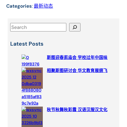
Categories
:
最新动态
S
e
a
Latest Posts
r
c
斯图迎春逛庙会 学校过年中国味
h
相聚斯图研讨会 华文教育展翅飞
秋节秋舞秋彩霞 汉语汉服汉文化